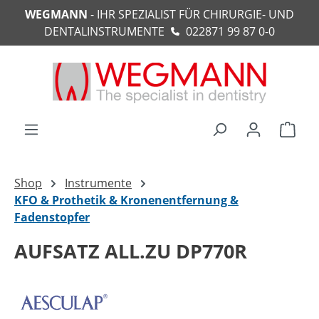
WEGMANN
- IHR SPEZIALIST FÜR CHIRURGIE- UND
alt springen
DENTALINSTRUMENTE
022871 99 87 0-0
Ware
Shop
Instrumente
KFO & Prothetik & Kronenentfernung &
Fadenstopfer
AUFSATZ ALL.ZU DP770R