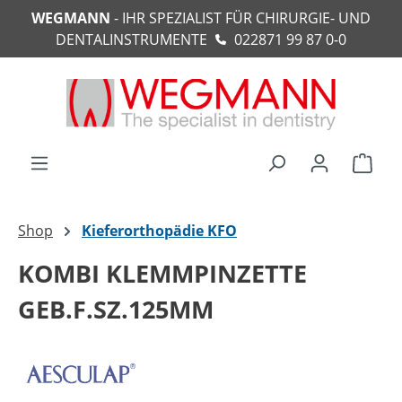
WEGMANN
- IHR SPEZIALIST FÜR CHIRURGIE- UND
alt springen
DENTALINSTRUMENTE
022871 99 87 0-0
Ware
Shop
Kieferorthopädie KFO
KOMBI KLEMMPINZETTE
GEB.F.SZ.125MM