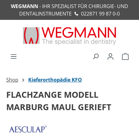
WEGMANN
- IHR SPEZIALIST FÜR CHIRURGIE- UND
alt springen
DENTALINSTRUMENTE
022871 99 87 0-0
Ware
Shop
Kieferorthopädie KFO
FLACHZANGE MODELL
MARBURG MAUL GERIEFT