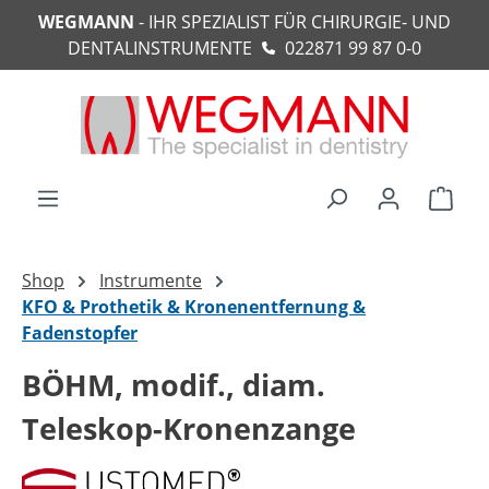
WEGMANN
- IHR SPEZIALIST FÜR CHIRURGIE- UND
alt springen
DENTALINSTRUMENTE
022871 99 87 0-0
Ware
Shop
Instrumente
KFO & Prothetik & Kronenentfernung &
Fadenstopfer
BÖHM, modif., diam.
Teleskop-Kronenzange