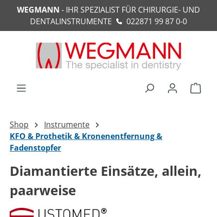
WEGMANN
- IHR SPEZIALIST FÜR CHIRURGIE- UND
alt springen
DENTALINSTRUMENTE
022871 99 87 0-0
Ware
Shop
Instrumente
KFO & Prothetik & Kronenentfernung &
Fadenstopfer
Diamantierte Einsätze, allein,
paarweise