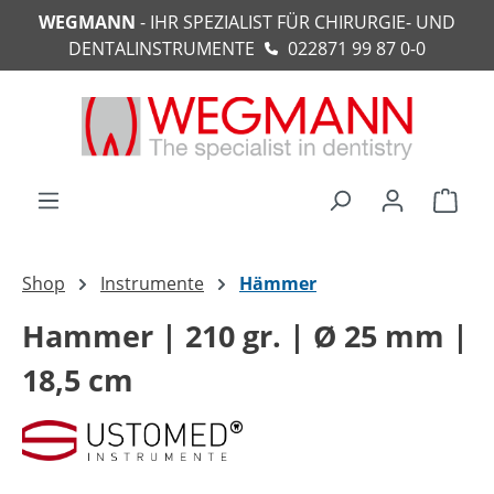
WEGMANN
- IHR SPEZIALIST FÜR CHIRURGIE- UND
alt springen
DENTALINSTRUMENTE
022871 99 87 0-0
Ware
Shop
Instrumente
Hämmer
Hammer | 210 gr. | Ø 25 mm |
18,5 cm