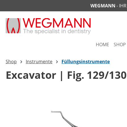
WEGMANN
- IH
springen
Zur Hauptnavigation springen
HOME
SHOP
Shop
Instrumente
Füllungsinstrumente
Excavator | Fig. 129/130
Bildergalerie überspringen