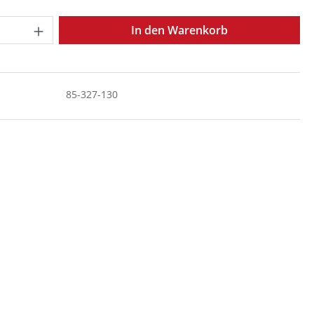
Anzahl: Gib den gewünschten Wert ein o
In den Warenkorb
85-327-130