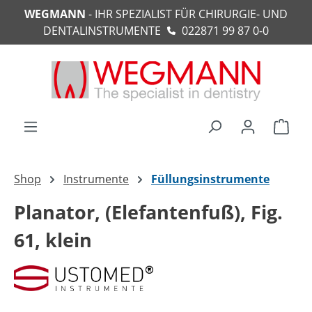
WEGMANN
- IHR SPEZIALIST FÜR CHIRURGIE- UND
alt springen
DENTALINSTRUMENTE
022871 99 87 0-0
Ware
Shop
Instrumente
Füllungsinstrumente
Planator, (Elefantenfuß), Fig.
61, klein