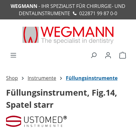
WEGMANN
- IHR SPEZIALIST FÜR CHIRURGIE- UND
alt springen
DENTALINSTRUMENTE
022871 99 87 0-0
Ware
Shop
Instrumente
Füllungsinstrumente
Füllungsinstrument, Fig.14,
Spatel starr