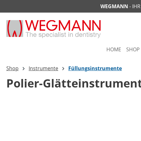
WEGMANN
- IH
springen
Zur Hauptnavigation springen
HOME
SHOP
Shop
Instrumente
Füllungsinstrumente
Polier-Glätteinstrument
Bildergalerie überspringen