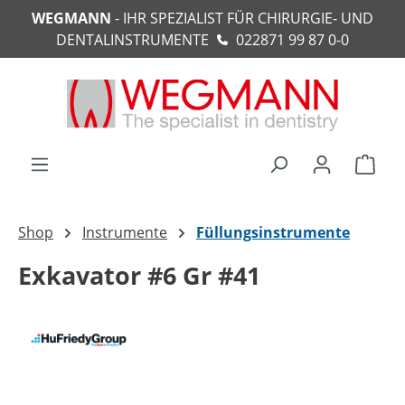
WEGMANN
- IHR SPEZIALIST FÜR CHIRURGIE- UND
alt springen
DENTALINSTRUMENTE
022871 99 87 0-0
Ware
Shop
Instrumente
Füllungsinstrumente
Exkavator #6 Gr #41