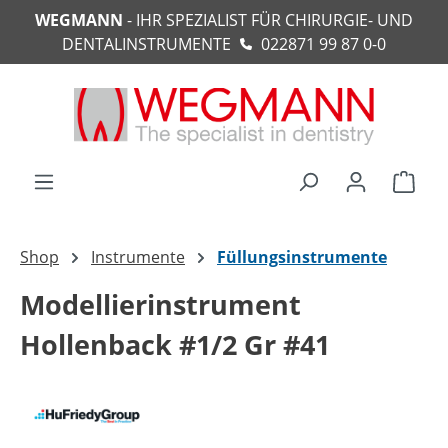
WEGMANN
- IHR SPEZIALIST FÜR CHIRURGIE- UND
alt springen
DENTALINSTRUMENTE
022871 99 87 0-0
Ware
Shop
Instrumente
Füllungsinstrumente
Modellierinstrument
Hollenback #1/2 Gr #41