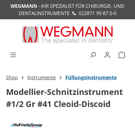
WEGMANN
- IHR SPEZIALIST FÜR CHIRURGIE- UND
alt springen
DENTALINSTRUMENTE
022871 99 87 0-0
Ware
Shop
Instrumente
Füllungsinstrumente
Modellier-Schnitzinstrument
#1/2 Gr #41 Cleoid-Discoid