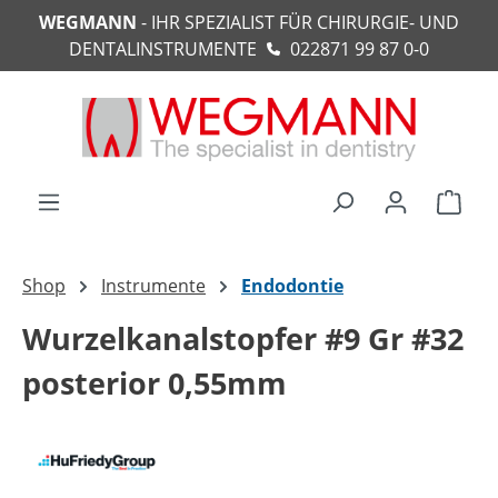
WEGMANN
- IHR SPEZIALIST FÜR CHIRURGIE- UND
alt springen
DENTALINSTRUMENTE
022871 99 87 0-0
Ware
Shop
Instrumente
Endodontie
Wurzelkanalstopfer #9 Gr #32
posterior 0,55mm