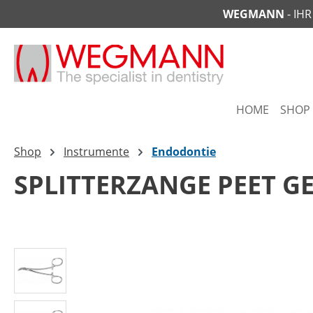
WEGMANN
- IH
springen
Zur Hauptnavigation springen
HOME
SHOP
Shop
Instrumente
Endodontie
SPLITTERZANGE PEET G
Bildergalerie überspringen