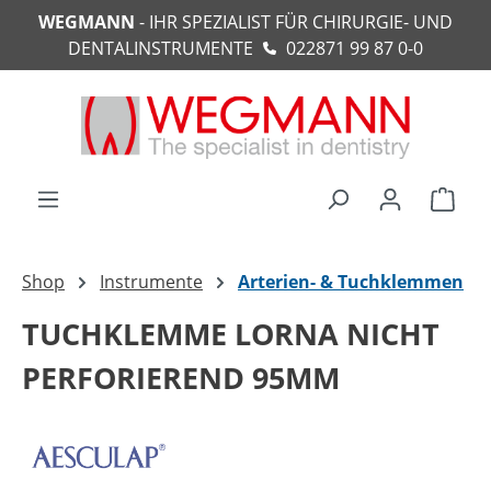
WEGMANN
- IHR SPEZIALIST FÜR CHIRURGIE- UND
alt springen
DENTALINSTRUMENTE
022871 99 87 0-0
Ware
Shop
Instrumente
Arterien- & Tuchklemmen
TUCHKLEMME LORNA NICHT
PERFORIEREND 95MM