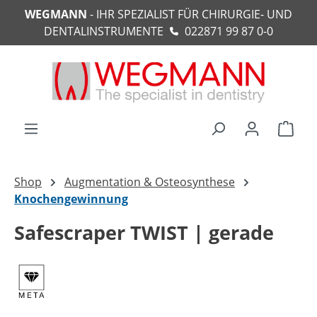
WEGMANN
- IHR SPEZIALIST FÜR CHIRURGIE- UND
alt springen
DENTALINSTRUMENTE
022871 99 87 0-0
Ware
Shop
Augmentation & Osteosynthese
Knochengewinnung
Safescraper TWIST | gerade