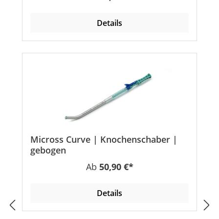
Details
Micross Curve | Knochenschaber |
gebogen
Regulärer Preis:
Ab
50,90 €*
Details