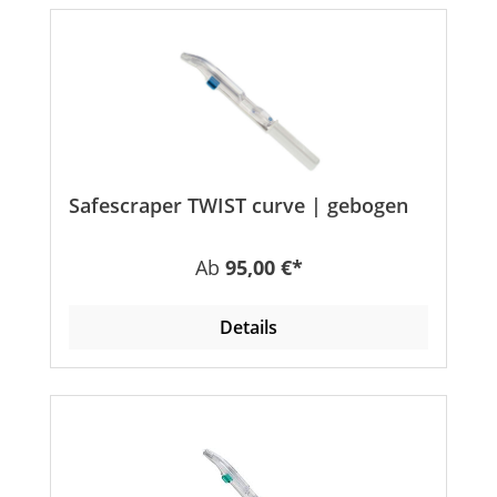
Safescraper TWIST curve | gebogen
Regulärer Preis:
Ab
95,00 €*
Details