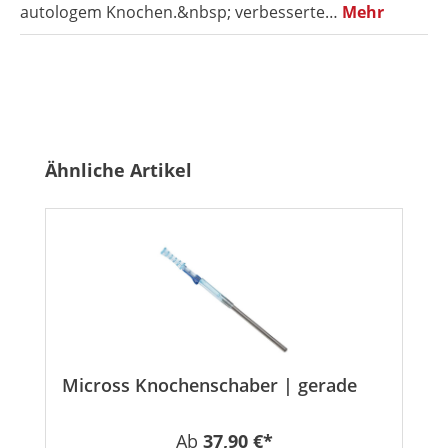
autologem Knochen.&nbsp; verbesserte…
Mehr
Produktgalerie überspringen
Ähnliche Artikel
Micross Knochenschaber | gerade
Regulärer Preis:
Ab
37,90 €*