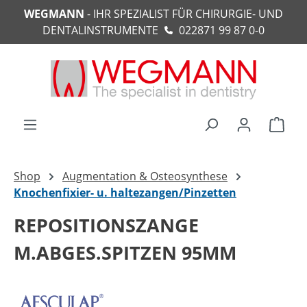
WEGMANN
- IHR SPEZIALIST FÜR CHIRURGIE- UND
alt springen
DENTALINSTRUMENTE
022871 99 87 0-0
Ware
Shop
Augmentation & Osteosynthese
Knochenfixier- u. haltezangen/Pinzetten
REPOSITIONSZANGE
M.ABGES.SPITZEN 95MM