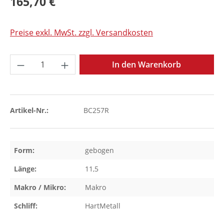
165,70 €
Preise exkl. MwSt. zzgl. Versandkosten
Produkt Anzahl: Gib den gewünschten Wer
In den Warenkorb
Artikel-Nr.:
BC257R
Form:
gebogen
Länge:
11,5
Makro / Mikro:
Makro
Schliff:
HartMetall