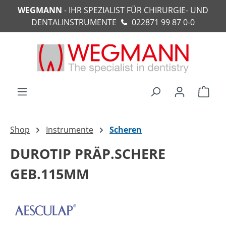
WEGMANN
- IHR SPEZIALIST FÜR CHIRURGIE- UND
alt springen
DENTALINSTRUMENTE
022871 99 87 0-0
Ware
Shop
Instrumente
Scheren
DUROTIP PRÄP.SCHERE
GEB.115MM