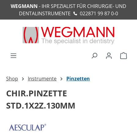
WEGMANN
- IHR SPEZIALIST FÜR CHIRURGIE- UND
alt springen
DENTALINSTRUMENTE
022871 99 87 0-0
Ware
Shop
Instrumente
Pinzetten
CHIR.PINZETTE
STD.1X2Z.130MM