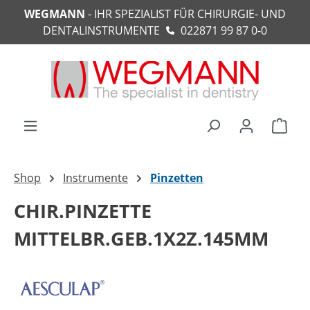
WEGMANN
- IHR SPEZIALIST FÜR CHIRURGIE- UND
alt springen
DENTALINSTRUMENTE
022871 99 87 0-0
Ware
Shop
Instrumente
Pinzetten
CHIR.PINZETTE
MITTELBR.GEB.1X2Z.145MM