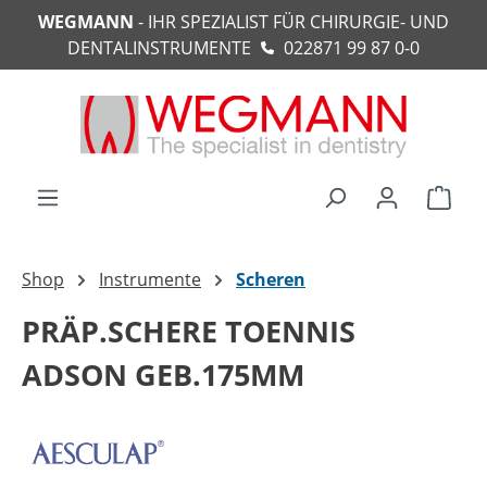
WEGMANN
- IHR SPEZIALIST FÜR CHIRURGIE- UND
alt springen
DENTALINSTRUMENTE
022871 99 87 0-0
Ware
Shop
Instrumente
Scheren
PRÄP.SCHERE TOENNIS
ADSON GEB.175MM