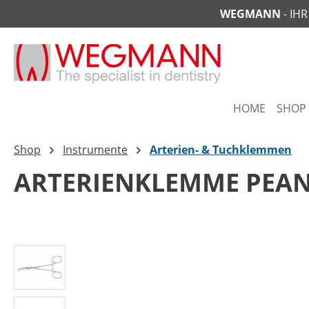
WEGMANN
- IH
springen
Zur Hauptnavigation springen
HOME
SHOP
Shop
Instrumente
Arterien- & Tuchklemmen
ARTERIENKLEMME PEAN
Bildergalerie überspringen