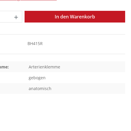
Anzahl: Gib den gewünschten Wert ein o
In den Warenkorb
BH415R
mme:
Arterienklemme
gebogen
anatomisch