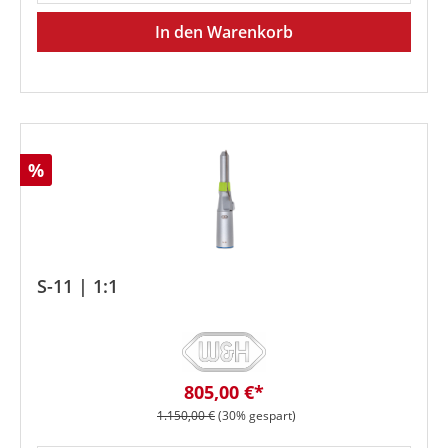
In den Warenkorb
Rabatt
%
S-11 | 1:1
Verkaufspreis:
805,00 €*
Regulärer Preis:
1.150,00 €
(30% gespart)