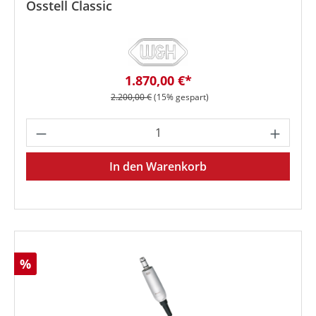
Osstell Classic
Verkaufspreis:
1.870,00 €*
Regulärer Preis:
2.200,00 €
(15% gespart)
Produkt Anzahl: Gib den gewünschten We
In den Warenkorb
Rabatt
%