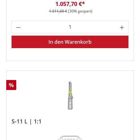
Verkaufspreis:
1.057,70 €*
Regulärer Preis:
1.511,00 €
(30% gespart)
Produkt Anzahl: Gib den gewünschten We
In den Warenkorb
Rabatt
%
S-11 L | 1:1