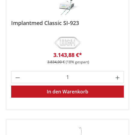
Implantmed Classic SI-923
Verkaufspreis:
3.143,88 €*
Regulärer Preis:
3.834,00 €
(18% gespart)
Produkt Anzahl: Gib den gewünschten We
In den Warenkorb