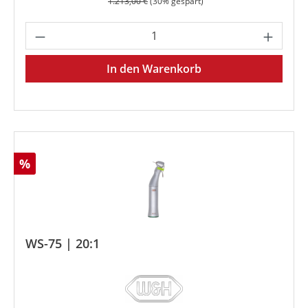
Regulärer Preis:
1.213,00 €
(30% gespart)
Produkt Anzahl: Gib den gewünschten We
In den Warenkorb
Rabatt
%
WS-75 | 20:1