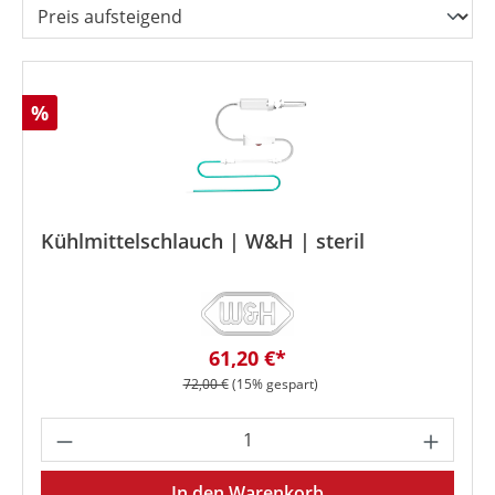
Rabatt
%
Kühlmittelschlauch | W&H | steril
Verkaufspreis:
61,20 €*
Regulärer Preis:
72,00 €
(15% gespart)
Produkt Anzahl: Gib den gewünschten We
In den Warenkorb