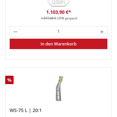
Verkaufspreis:
1.103,90 €*
Regulärer Preis:
1.577,00 €
(30% gespart)
Produkt Anzahl: Gib den gewünschten We
In den Warenkorb
Rabatt
%
WS-75 L | 20:1