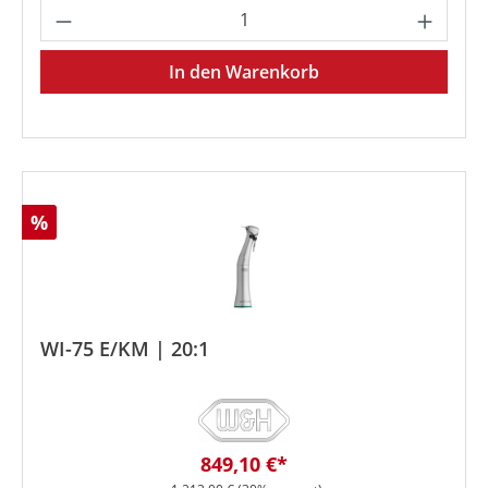
Produkt Anzahl: Gib den gewünschten We
In den Warenkorb
Rabatt
%
WI-75 E/KM | 20:1
Verkaufspreis:
849,10 €*