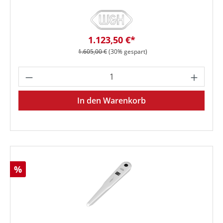
Verkaufspreis:
1.123,50 €*
Regulärer Preis:
1.605,00 €
(30% gespart)
Produkt Anzahl: Gib den gewünschten We
In den Warenkorb
Rabatt
%