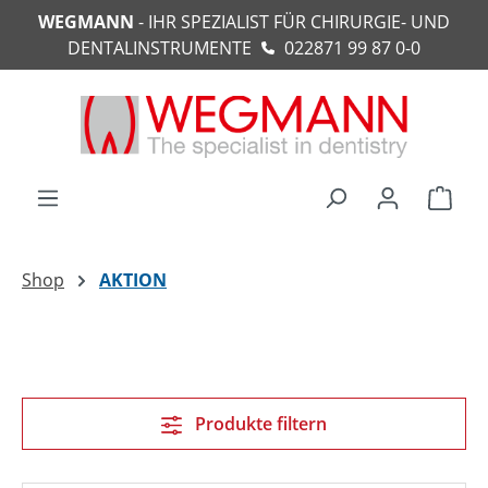
WEGMANN
- IHR SPEZIALIST FÜR CHIRURGIE- UND
alt springen
DENTALINSTRUMENTE
022871 99 87 0-0
Ware
Shop
AKTION
Produkte filtern