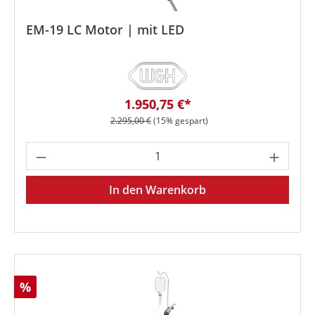
EM-19 LC Motor | mit LED
Verkaufspreis:
1.950,75 €*
Regulärer Preis:
2.295,00 €
(15% gespart)
Produkt Anzahl: Gib den gewünschten We
In den Warenkorb
Rabatt
%